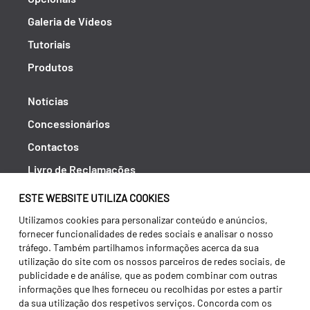
Galeria de Vídeos
Tutoriais
Produtos
Notícias
Concessionários
Contactos
Livro de Reclamações
Política de Privacidade
ESTE WEBSITE UTILIZA COOKIES
Canal de Denúncias (RGPC)
Utilizamos cookies para personalizar conteúdo e anúncios,
fornecer funcionalidades de redes sociais e analisar o nosso
Termos e condições
tráfego. Também partilhamos informações acerca da sua
utilização do site com os nossos parceiros de redes sociais, de
publicidade e de análise, que as podem combinar com outras
informações que lhes forneceu ou recolhidas por estes a partir
da sua utilização dos respetivos serviços. Concorda com os