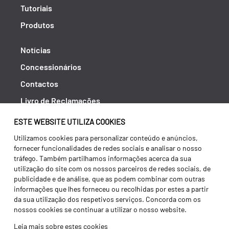
Tutoriais
Produtos
Notícias
Concessionários
Contactos
Livro de Reclamações
Política de Privacidade
ESTE WEBSITE UTILIZA COOKIES
Canal de Denúncias (RGPC)
Utilizamos cookies para personalizar conteúdo e anúncios,
fornecer funcionalidades de redes sociais e analisar o nosso
Termos e condições
tráfego. Também partilhamos informações acerca da sua
utilização do site com os nossos parceiros de redes sociais, de
publicidade e de análise, que as podem combinar com outras
informações que lhes forneceu ou recolhidas por estes a partir
da sua utilização dos respetivos serviços. Concorda com os
nossos cookies se continuar a utilizar o nosso website.
Leia mais sobre estes cookies