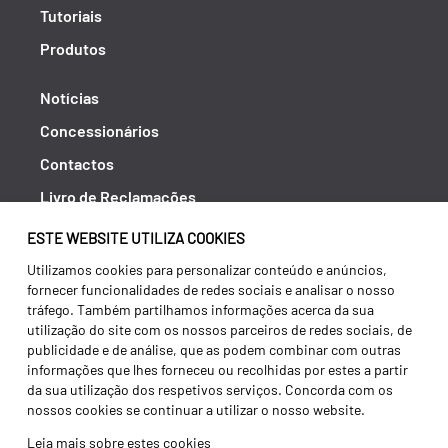
Tutoriais
Produtos
Notícias
Concessionários
Contactos
Livro de Reclamações
Política de Privacidade
ESTE WEBSITE UTILIZA COOKIES
Canal de Denúncias (RGPC)
Utilizamos cookies para personalizar conteúdo e anúncios,
fornecer funcionalidades de redes sociais e analisar o nosso
Termos e condições
tráfego. Também partilhamos informações acerca da sua
utilização do site com os nossos parceiros de redes sociais, de
publicidade e de análise, que as podem combinar com outras
informações que lhes forneceu ou recolhidas por estes a partir
da sua utilização dos respetivos serviços. Concorda com os
nossos cookies se continuar a utilizar o nosso website.
Leia mais sobre estes cookies