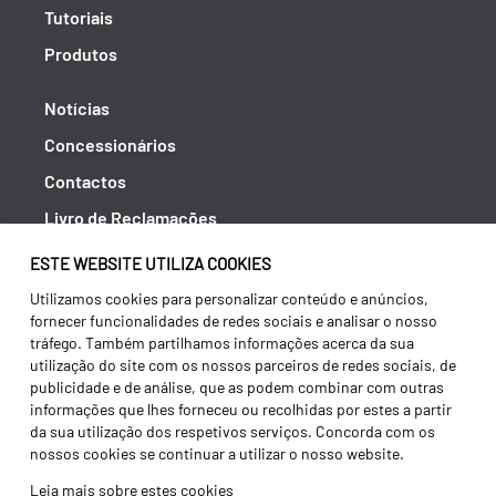
Tutoriais
Produtos
Notícias
Concessionários
Contactos
Livro de Reclamações
Política de Privacidade
ESTE WEBSITE UTILIZA COOKIES
Canal de Denúncias (RGPC)
Utilizamos cookies para personalizar conteúdo e anúncios,
fornecer funcionalidades de redes sociais e analisar o nosso
Termos e condições
tráfego. Também partilhamos informações acerca da sua
utilização do site com os nossos parceiros de redes sociais, de
publicidade e de análise, que as podem combinar com outras
informações que lhes forneceu ou recolhidas por estes a partir
da sua utilização dos respetivos serviços. Concorda com os
nossos cookies se continuar a utilizar o nosso website.
Leia mais sobre estes cookies