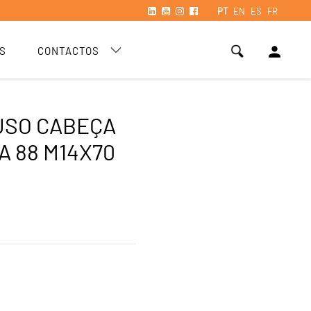
PT
EN
ES
FR
person
S
CONTACTOS
USO CABEÇA
A 88 M14X70