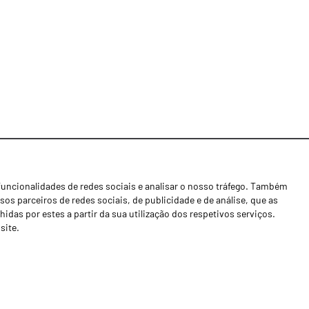
funcionalidades de redes sociais e analisar o nosso tráfego. Também
Notícias
os parceiros de redes sociais, de publicidade e de análise, que as
Concessionários
as por estes a partir da sua utilização dos respetivos serviços.
site.
Contactos
Livro de Reclamações
Política de Privacidade
Canal de Denúncias (RGPC)