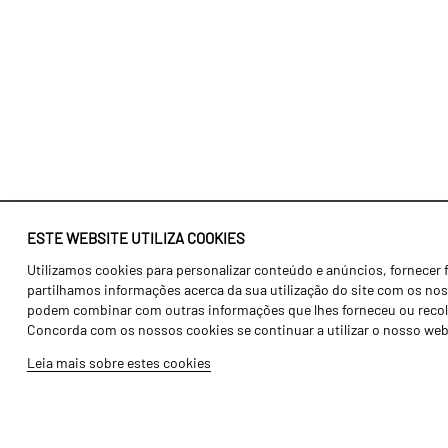
ESTE WEBSITE UTILIZA COOKIES
Utilizamos cookies para personalizar conteúdo e anúncios, fornecer 
Identidade
Agricultura
partilhamos informações acerca da sua utilização do site com os noss
História
Transportes
podem combinar com outras informações que lhes forneceu ou recolhid
Concorda com os nossos cookies se continuar a utilizar o nosso web
Fábrica / Produção
Gama Floresta
Leia mais sobre estes cookies
Recursos Humanos
Gama Vinha
Peças
Opcionais