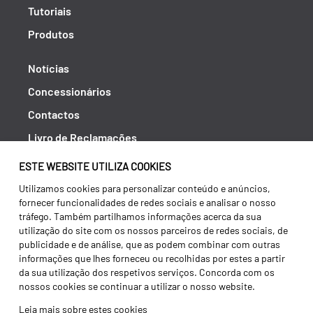
Tutoriais
Produtos
Notícias
Concessionários
Contactos
Livro de Reclamações
Política de Privacidade
ESTE WEBSITE UTILIZA COOKIES
Canal de Denúncias (RGPC)
Utilizamos cookies para personalizar conteúdo e anúncios,
fornecer funcionalidades de redes sociais e analisar o nosso
Termos e condições
tráfego. Também partilhamos informações acerca da sua
utilização do site com os nossos parceiros de redes sociais, de
publicidade e de análise, que as podem combinar com outras
informações que lhes forneceu ou recolhidas por estes a partir
da sua utilização dos respetivos serviços. Concorda com os
nossos cookies se continuar a utilizar o nosso website.
Leia mais sobre estes cookies