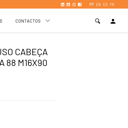
PT
EN
ES
FR
person
S
CONTACTOS
USO CABEÇA
A 88 M16X90