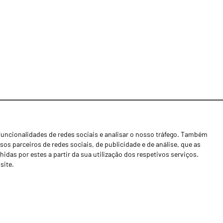
funcionalidades de redes sociais e analisar o nosso tráfego. Também
Notícias
os parceiros de redes sociais, de publicidade e de análise, que as
Concessionários
as por estes a partir da sua utilização dos respetivos serviços.
site.
Contactos
Livro de Reclamações
Política de Privacidade
Canal de Denúncias (RGPC)