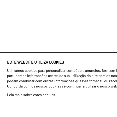
ESTE WEBSITE UTILIZA COOKIES
Utilizamos cookies para personalizar conteúdo e anúncios, fornecer 
Identidade
Agricultura
partilhamos informações acerca da sua utilização do site com os noss
História
Transportes
podem combinar com outras informações que lhes forneceu ou recolhid
Concorda com os nossos cookies se continuar a utilizar o nosso web
Fábrica / Produção
Gama Floresta
Leia mais sobre estes cookies
Recursos Humanos
Gama Vinha
Peças
Opcionais