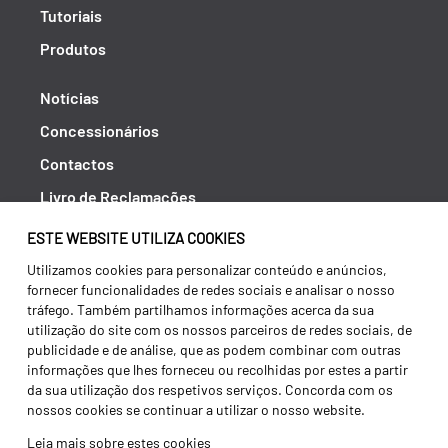
Tutoriais
Produtos
Notícias
Concessionários
Contactos
Livro de Reclamações
Política de Privacidade
ESTE WEBSITE UTILIZA COOKIES
Canal de Denúncias (RGPC)
Utilizamos cookies para personalizar conteúdo e anúncios,
fornecer funcionalidades de redes sociais e analisar o nosso
Termos e condições
tráfego. Também partilhamos informações acerca da sua
utilização do site com os nossos parceiros de redes sociais, de
publicidade e de análise, que as podem combinar com outras
informações que lhes forneceu ou recolhidas por estes a partir
da sua utilização dos respetivos serviços. Concorda com os
nossos cookies se continuar a utilizar o nosso website.
Leia mais sobre estes cookies