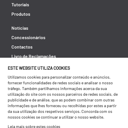
Tutoriais
Produtos
Notícias
Concessionários
Contactos
Livro de Reclamações
Política de Privacidade
ESTE WEBSITE UTILIZA COOKIES
Canal de Denúncias (RGPC)
Utilizamos cookies para personalizar conteúdo e anúncios,
fornecer funcionalidades de redes sociais e analisar o nosso
Termos e condições
tráfego. Também partilhamos informações acerca da sua
utilização do site com os nossos parceiros de redes sociais, de
publicidade e de análise, que as podem combinar com outras
informações que lhes forneceu ou recolhidas por estes a partir
da sua utilização dos respetivos serviços. Concorda com os
nossos cookies se continuar a utilizar o nosso website.
Leia mais sobre estes cookies