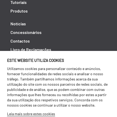
Tutoriais
Produtos
Notícias
Concessionários
Contactos
Livro de Reclamações
Política de Privacidade
ESTE WEBSITE UTILIZA COOKIES
Canal de Denúncias (RGPC)
Utilizamos cookies para personalizar conteúdo e anúncios,
fornecer funcionalidades de redes sociais e analisar o nosso
Termos e condições
tráfego. Também partilhamos informações acerca da sua
utilização do site com os nossos parceiros de redes sociais, de
publicidade e de análise, que as podem combinar com outras
informações que lhes forneceu ou recolhidas por estes a partir
da sua utilização dos respetivos serviços. Concorda com os
nossos cookies se continuar a utilizar o nosso website.
Leia mais sobre estes cookies