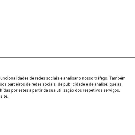
funcionalidades de redes sociais e analisar o nosso tráfego. Também
Notícias
os parceiros de redes sociais, de publicidade e de análise, que as
Concessionários
as por estes a partir da sua utilização dos respetivos serviços.
site.
Contactos
Livro de Reclamações
Política de Privacidade
Canal de Denúncias (RGPC)