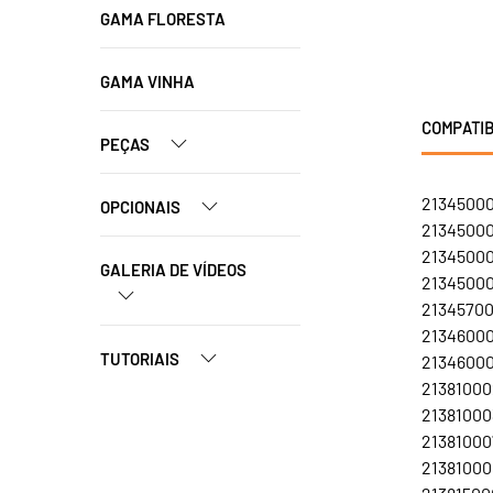
GAMA FLORESTA
GAMA VINHA
COMPATIB
PEÇAS
21345000
OPCIONAIS
21345000
213450007
GALERIA DE VÍDEOS
213450008
21345700
213460002
TUTORIAIS
213460003
213810002
213810003
213810007
213810008