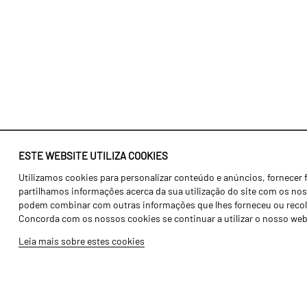
ESTE WEBSITE UTILIZA COOKIES
Utilizamos cookies para personalizar conteúdo e anúncios, fornecer 
Identidade
Agricultura
partilhamos informações acerca da sua utilização do site com os noss
História
Transportes
podem combinar com outras informações que lhes forneceu ou recolhid
Concorda com os nossos cookies se continuar a utilizar o nosso web
Fábrica / Produção
Gama Floresta
Leia mais sobre estes cookies
Recursos Humanos
Gama Vinha
Peças
Opcionais