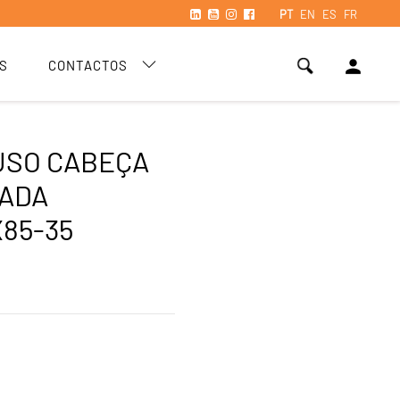
PT
EN
ES
FR
person
S
CONTACTOS
USO CABEÇA
ADA
85-35