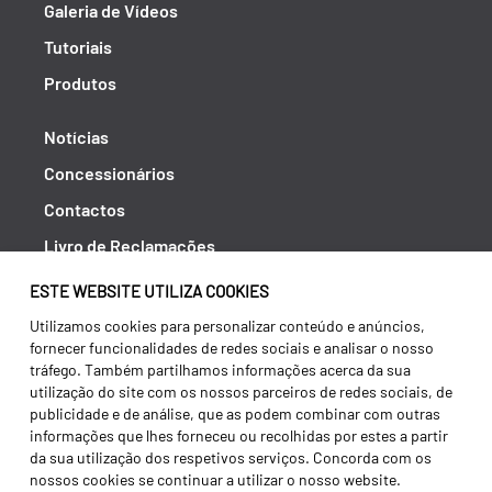
Galeria de Vídeos
Tutoriais
Produtos
Notícias
Concessionários
Contactos
Livro de Reclamações
Política de Privacidade
ESTE WEBSITE UTILIZA COOKIES
Canal de Denúncias (RGPC)
Utilizamos cookies para personalizar conteúdo e anúncios,
fornecer funcionalidades de redes sociais e analisar o nosso
Termos e condições
tráfego. Também partilhamos informações acerca da sua
utilização do site com os nossos parceiros de redes sociais, de
publicidade e de análise, que as podem combinar com outras
informações que lhes forneceu ou recolhidas por estes a partir
da sua utilização dos respetivos serviços. Concorda com os
nossos cookies se continuar a utilizar o nosso website.