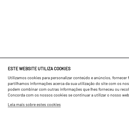
ESTE WEBSITE UTILIZA COOKIES
Utilizamos cookies para personalizar conteúdo e anúncios, fornecer 
Identidade
Agricultura
partilhamos informações acerca da sua utilização do site com os noss
História
Transportes
podem combinar com outras informações que lhes forneceu ou recolhid
Concorda com os nossos cookies se continuar a utilizar o nosso web
Fábrica / Produção
Gama Floresta
Leia mais sobre estes cookies
Recursos Humanos
Gama Vinha
Peças
Opcionais