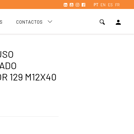
PT
EN
ES
FR
person
S
CONTACTOS
USO
VADO
OR 129 M12X40