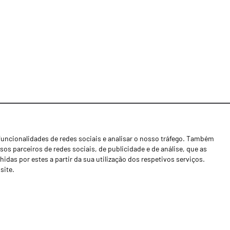
funcionalidades de redes sociais e analisar o nosso tráfego. Também
Notícias
os parceiros de redes sociais, de publicidade e de análise, que as
Concessionários
as por estes a partir da sua utilização dos respetivos serviços.
site.
Contactos
Livro de Reclamações
Política de Privacidade
Canal de Denúncias (RGPC)