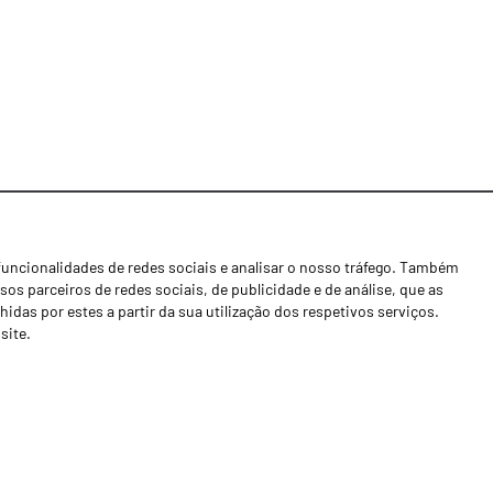
funcionalidades de redes sociais e analisar o nosso tráfego. Também
Notícias
os parceiros de redes sociais, de publicidade e de análise, que as
Concessionários
as por estes a partir da sua utilização dos respetivos serviços.
site.
Contactos
Livro de Reclamações
Política de Privacidade
Canal de Denúncias (RGPC)
Termos e condições