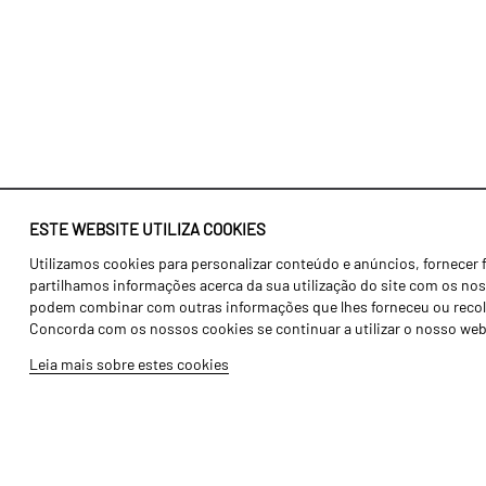
ESTE WEBSITE UTILIZA COOKIES
Utilizamos cookies para personalizar conteúdo e anúncios, fornecer 
Identidade
Agricultura
partilhamos informações acerca da sua utilização do site com os noss
História
Transportes
podem combinar com outras informações que lhes forneceu ou recolhid
Concorda com os nossos cookies se continuar a utilizar o nosso web
Fábrica / Produção
Gama Floresta
Leia mais sobre estes cookies
Recursos Humanos
Gama Vinha
Peças
Opcionais
Galeria de Vídeos