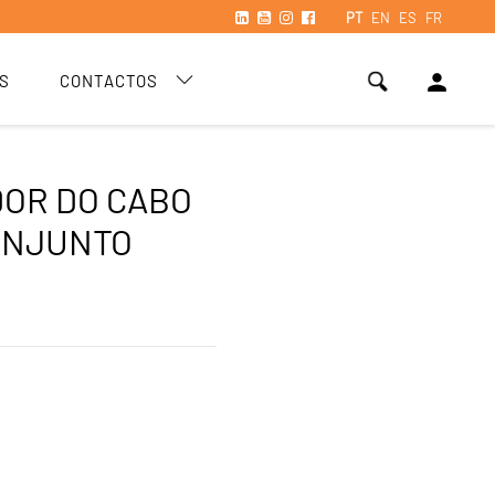
PT
EN
ES
FR
person
S
CONTACTOS
OR DO CABO
ONJUNTO