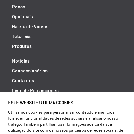
Peças
Opcionais
Galeria de Vídeos
Tutoriais
Produtos
Notícias
Concessionários
Contactos
Livro de Reclamações
Política de Privacidade
ESTE WEBSITE UTILIZA COOKIES
Canal de Denúncias (RGPC)
Utilizamos cookies para personalizar conteúdo e anúncios,
fornecer funcionalidades de redes sociais e analisar o nosso
Termos e condições
tráfego. Também partilhamos informações acerca da sua
utilização do site com os nossos parceiros de redes sociais, de