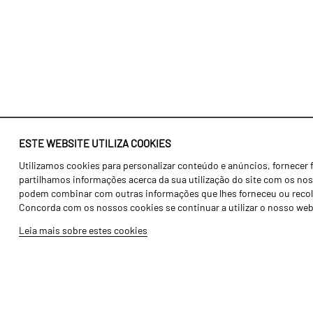
ESTE WEBSITE UTILIZA COOKIES
Utilizamos cookies para personalizar conteúdo e anúncios, fornecer 
Identidade
Agricultura
partilhamos informações acerca da sua utilização do site com os noss
História
Transportes
podem combinar com outras informações que lhes forneceu ou recolhid
Concorda com os nossos cookies se continuar a utilizar o nosso web
Fábrica / Produção
Gama Floresta
Leia mais sobre estes cookies
Recursos Humanos
Gama Vinha
Peças
Opcionais
Galeria de Vídeos