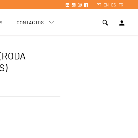
PT
EN
ES
FR
person
S
CONTACTOS
(RODA
S)