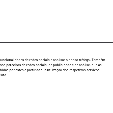
funcionalidades de redes sociais e analisar o nosso tráfego. Também
Notícias
os parceiros de redes sociais, de publicidade e de análise, que as
Concessionários
as por estes a partir da sua utilização dos respetivos serviços.
site.
Contactos
Livro de Reclamações
Política de Privacidade
Canal de Denúncias (RGPC)
Termos e condições