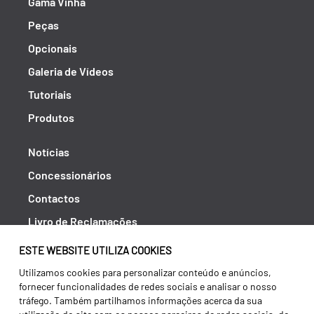
Gama Vinha
Peças
Opcionais
Galeria de Vídeos
Tutoriais
Produtos
Notícias
Concessionários
Contactos
Livro de Reclamações
Política de Privacidade
ESTE WEBSITE UTILIZA COOKIES
Canal de Denúncias (RGPC)
Utilizamos cookies para personalizar conteúdo e anúncios,
fornecer funcionalidades de redes sociais e analisar o nosso
Termos e condições
tráfego. Também partilhamos informações acerca da sua