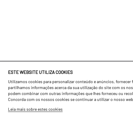
ESTE WEBSITE UTILIZA COOKIES
Utilizamos cookies para personalizar conteúdo e anúncios, fornecer 
Identidade
Agricultura
partilhamos informações acerca da sua utilização do site com os noss
História
Transportes
podem combinar com outras informações que lhes forneceu ou recolhid
Concorda com os nossos cookies se continuar a utilizar o nosso web
Fábrica / Produção
Gama Floresta
Leia mais sobre estes cookies
Recursos Humanos
Gama Vinha
Peças
Opcionais