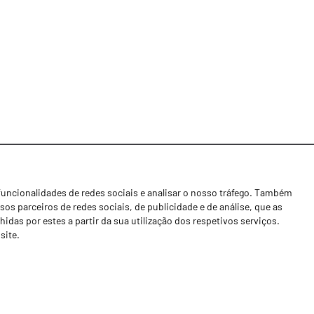
funcionalidades de redes sociais e analisar o nosso tráfego. Também
Notícias
os parceiros de redes sociais, de publicidade e de análise, que as
Concessionários
as por estes a partir da sua utilização dos respetivos serviços.
site.
Contactos
Livro de Reclamações
Política de Privacidade
Canal de Denúncias (RGPC)