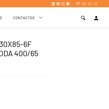
PT
EN
ES
FR
person
S
CONTACTOS
330X85-6F
ODA 400/65