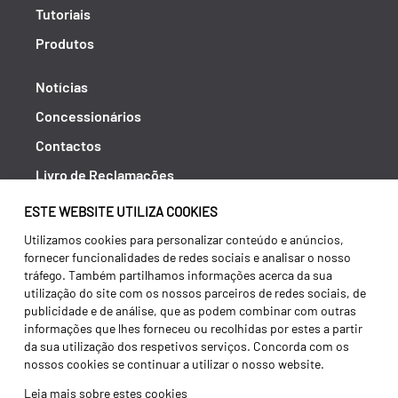
Tutoriais
Produtos
Notícias
Concessionários
Contactos
Livro de Reclamações
Política de Privacidade
ESTE WEBSITE UTILIZA COOKIES
Canal de Denúncias (RGPC)
Utilizamos cookies para personalizar conteúdo e anúncios,
fornecer funcionalidades de redes sociais e analisar o nosso
Termos e condições
tráfego. Também partilhamos informações acerca da sua
utilização do site com os nossos parceiros de redes sociais, de
publicidade e de análise, que as podem combinar com outras
informações que lhes forneceu ou recolhidas por estes a partir
da sua utilização dos respetivos serviços. Concorda com os
nossos cookies se continuar a utilizar o nosso website.
Leia mais sobre estes cookies