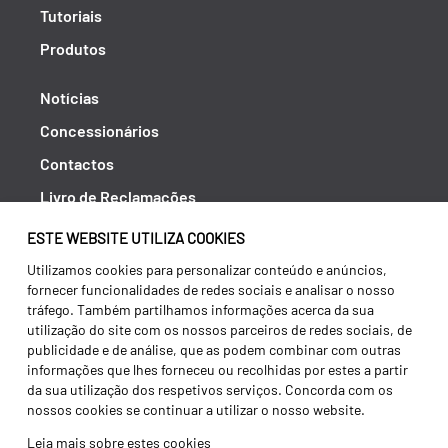
Tutoriais
Produtos
Notícias
Concessionários
Contactos
Livro de Reclamações
Política de Privacidade
ESTE WEBSITE UTILIZA COOKIES
Canal de Denúncias (RGPC)
Utilizamos cookies para personalizar conteúdo e anúncios,
fornecer funcionalidades de redes sociais e analisar o nosso
Termos e condições
tráfego. Também partilhamos informações acerca da sua
utilização do site com os nossos parceiros de redes sociais, de
publicidade e de análise, que as podem combinar com outras
informações que lhes forneceu ou recolhidas por estes a partir
da sua utilização dos respetivos serviços. Concorda com os
nossos cookies se continuar a utilizar o nosso website.
Leia mais sobre estes cookies