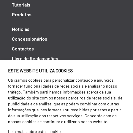
Tutoriais
Produtos
Notícias
Concessionários
Contactos
Livro de Reclamações
Política de Privacidade
ESTE WEBSITE UTILIZA COOKIES
Canal de Denúncias (RGPC)
Utilizamos cookies para personalizar conteúdo e anúncios,
fornecer funcionalidades de redes sociais e analisar o nosso
Termos e condições
tráfego. Também partilhamos informações acerca da sua
utilização do site com os nossos parceiros de redes sociais, de
publicidade e de análise, que as podem combinar com outras
informações que lhes forneceu ou recolhidas por estes a partir
da sua utilização dos respetivos serviços. Concorda com os
nossos cookies se continuar a utilizar o nosso website.
Leia mais sobre estes cookies