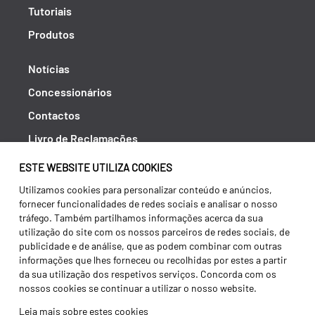
Tutoriais
Produtos
Notícias
Concessionários
Contactos
Livro de Reclamações
Política de Privacidade
ESTE WEBSITE UTILIZA COOKIES
Canal de Denúncias (RGPC)
Utilizamos cookies para personalizar conteúdo e anúncios,
fornecer funcionalidades de redes sociais e analisar o nosso
Termos e condições
tráfego. Também partilhamos informações acerca da sua
utilização do site com os nossos parceiros de redes sociais, de
publicidade e de análise, que as podem combinar com outras
informações que lhes forneceu ou recolhidas por estes a partir
da sua utilização dos respetivos serviços. Concorda com os
nossos cookies se continuar a utilizar o nosso website.
Leia mais sobre estes cookies