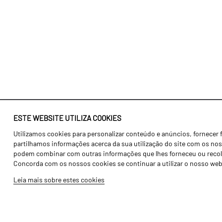
ESTE WEBSITE UTILIZA COOKIES
Utilizamos cookies para personalizar conteúdo e anúncios, fornecer 
Identidade
Agricultura
partilhamos informações acerca da sua utilização do site com os noss
História
Transportes
podem combinar com outras informações que lhes forneceu ou recolhid
Concorda com os nossos cookies se continuar a utilizar o nosso web
Fábrica / Produção
Gama Floresta
Leia mais sobre estes cookies
Recursos Humanos
Gama Vinha
Peças
Opcionais