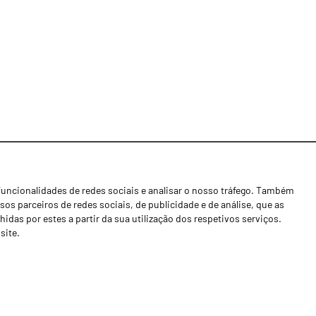
funcionalidades de redes sociais e analisar o nosso tráfego. Também
Notícias
os parceiros de redes sociais, de publicidade e de análise, que as
Concessionários
as por estes a partir da sua utilização dos respetivos serviços.
site.
Contactos
Livro de Reclamações
Política de Privacidade
Canal de Denúncias (RGPC)