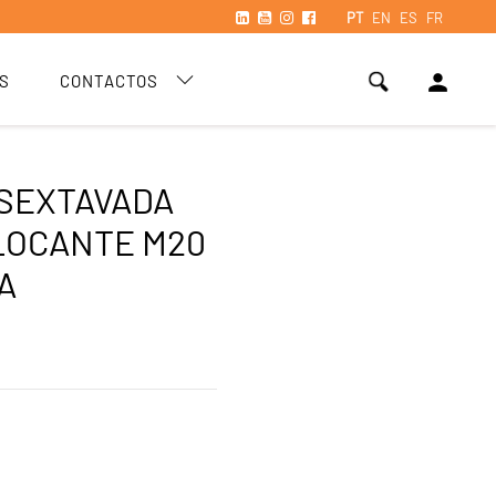
PT
EN
ES
FR
person
S
CONTACTOS
SEXTAVADA
LOCANTE M20
A