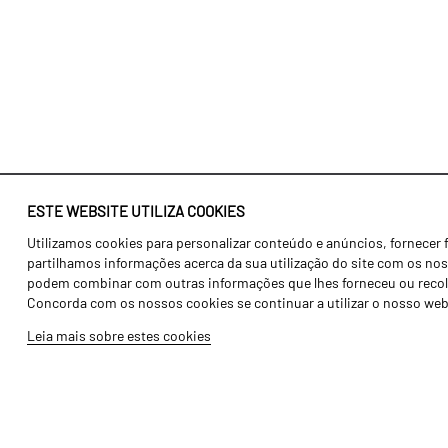
ESTE WEBSITE UTILIZA COOKIES
Utilizamos cookies para personalizar conteúdo e anúncios, fornecer 
Identidade
Agricultura
partilhamos informações acerca da sua utilização do site com os noss
História
Transportes
podem combinar com outras informações que lhes forneceu ou recolhid
Concorda com os nossos cookies se continuar a utilizar o nosso web
Fábrica / Produção
Gama Floresta
Leia mais sobre estes cookies
Recursos Humanos
Gama Vinha
Peças
Opcionais
Galeria de Vídeos