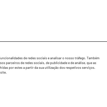
funcionalidades de redes sociais e analisar o nosso tráfego. Também
Notícias
os parceiros de redes sociais, de publicidade e de análise, que as
Concessionários
as por estes a partir da sua utilização dos respetivos serviços.
site.
Contactos
Livro de Reclamações
Política de Privacidade
Canal de Denúncias (RGPC)
Termos e condições