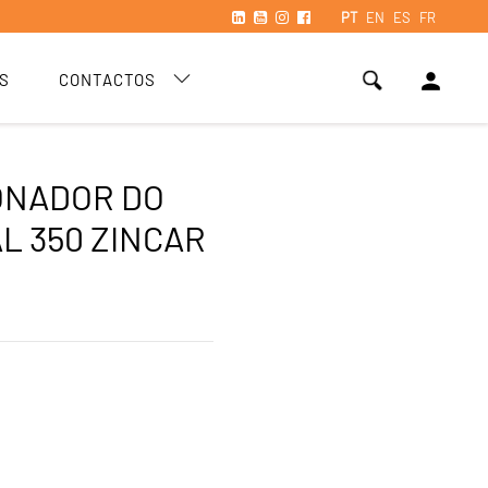
PT
EN
ES
FR
person
S
CONTACTOS
ONADOR DO
L 350 ZINCAR