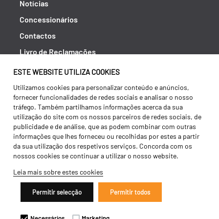
Notícias
Concessionários
Contactos
Livro de Reclamações
Política de Privacidade
ESTE WEBSITE UTILIZA COOKIES
Canal de Denúncias (RGPC)
Utilizamos cookies para personalizar conteúdo e anúncios,
fornecer funcionalidades de redes sociais e analisar o nosso
Termos e condições
tráfego. Também partilhamos informações acerca da sua
utilização do site com os nossos parceiros de redes sociais, de
publicidade e de análise, que as podem combinar com outras
informações que lhes forneceu ou recolhidas por estes a partir
da sua utilização dos respetivos serviços. Concorda com os
nossos cookies se continuar a utilizar o nosso website.
Leia mais sobre estes cookies
Permitir selecção
Permitir todos
Copyright 2026 ©
Galucho
Necessários
Marketing