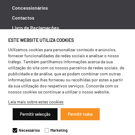
Concessionários
Contactos
Livro de Reclamações
Política de Privacidade
ESTE WEBSITE UTILIZA COOKIES
Canal de Denúncias (RGPC)
Utilizamos cookies para personalizar conteúdo e anúncios,
fornecer funcionalidades de redes sociais e analisar o nosso
Termos e condições
tráfego. Também partilhamos informações acerca da sua
utilização do site com os nossos parceiros de redes sociais, de
publicidade e de análise, que as podem combinar com outras
informações que lhes forneceu ou recolhidas por estes a partir
da sua utilização dos respetivos serviços. Concorda com os
nossos cookies se continuar a utilizar o nosso website.
Leia mais sobre estes cookies
Permitir selecção
Permitir todos
Copyright 2026 ©
Galucho
Necessários
Marketing