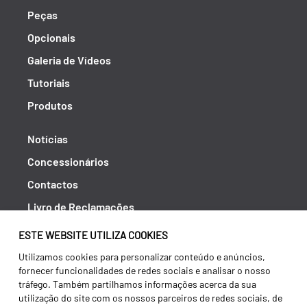
Peças
Opcionais
Galeria de Vídeos
Tutoriais
Produtos
Notícias
Concessionários
Contactos
Livro de Reclamações
Política de Privacidade
ESTE WEBSITE UTILIZA COOKIES
Canal de Denúncias (RGPC)
Utilizamos cookies para personalizar conteúdo e anúncios,
fornecer funcionalidades de redes sociais e analisar o nosso
Termos e condições
tráfego. Também partilhamos informações acerca da sua
utilização do site com os nossos parceiros de redes sociais, de