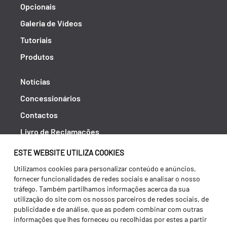
Opcionais
Galeria de Vídeos
Tutoriais
Produtos
Notícias
Concessionários
Contactos
Livro de Reclamações
Política de Privacidade
ESTE WEBSITE UTILIZA COOKIES
Canal de Denúncias (RGPC)
Utilizamos cookies para personalizar conteúdo e anúncios,
fornecer funcionalidades de redes sociais e analisar o nosso
Termos e condições
tráfego. Também partilhamos informações acerca da sua
utilização do site com os nossos parceiros de redes sociais, de
publicidade e de análise, que as podem combinar com outras
informações que lhes forneceu ou recolhidas por estes a partir