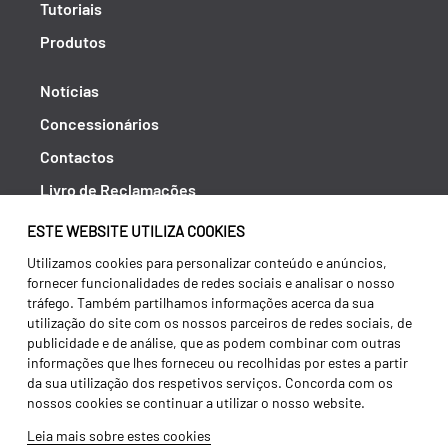
Tutoriais
Produtos
Notícias
Concessionários
Contactos
Livro de Reclamações
Política de Privacidade
ESTE WEBSITE UTILIZA COOKIES
Canal de Denúncias (RGPC)
Utilizamos cookies para personalizar conteúdo e anúncios,
fornecer funcionalidades de redes sociais e analisar o nosso
Termos e condições
tráfego. Também partilhamos informações acerca da sua
utilização do site com os nossos parceiros de redes sociais, de
publicidade e de análise, que as podem combinar com outras
informações que lhes forneceu ou recolhidas por estes a partir
da sua utilização dos respetivos serviços. Concorda com os
nossos cookies se continuar a utilizar o nosso website.
Leia mais sobre estes cookies