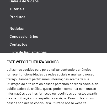
Galeria de Vídeos
Tutoriais
Produtos
Notícias
Concessionários
Contactos
Livro de Reclamações
Política de Privacidade
ESTE WEBSITE UTILIZA COOKIES
Canal de Denúncias (RGPC)
Utilizamos cookies para personalizar conteúdo e anúncios,
fornecer funcionalidades de redes sociais e analisar o nosso
Termos e condições
tráfego. Também partilhamos informações acerca da sua
utilização do site com os nossos parceiros de redes sociais, de
publicidade e de análise, que as podem combinar com outras
informações que lhes forneceu ou recolhidas por estes a partir
da sua utilização dos respetivos serviços. Concorda com os
nossos cookies se continuar a utilizar o nosso website.