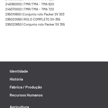
246360002 | TMR/TMA - TMA 620
246370002 | TMR/TMA - TMA 720
295010650 | Conjunto rolo Packer SV 303
295020060 | ROLO COMPLETO SV-355
295020650 | Conjunto rolo Packer SV 355
Identidade
História
Fábrica / Produção
Recursos Humanos
Agricultura