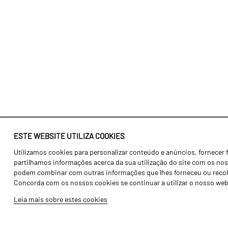
ESTE WEBSITE UTILIZA COOKIES
Utilizamos cookies para personalizar conteúdo e anúncios, fornecer 
Identidade
Agricultura
partilhamos informações acerca da sua utilização do site com os noss
História
Transportes
podem combinar com outras informações que lhes forneceu ou recolhid
Concorda com os nossos cookies se continuar a utilizar o nosso web
Fábrica / Produção
Gama Floresta
Leia mais sobre estes cookies
Recursos Humanos
Gama Vinha
Peças