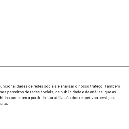
funcionalidades de redes sociais e analisar o nosso tráfego. Também
Notícias
os parceiros de redes sociais, de publicidade e de análise, que as
Concessionários
as por estes a partir da sua utilização dos respetivos serviços.
site.
Contactos
Livro de Reclamações
Política de Privacidade