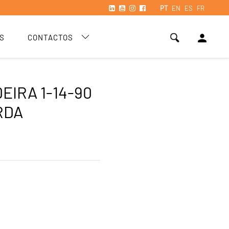
PT
EN
ES
FR
person
S
CONTACTOS
EIRA 1-14-90
RDA