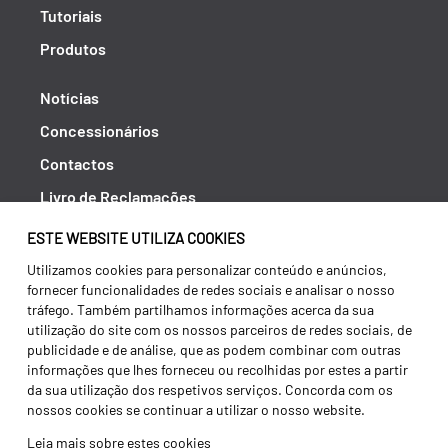
Tutoriais
Produtos
Notícias
Concessionários
Contactos
Livro de Reclamações
Política de Privacidade
ESTE WEBSITE UTILIZA COOKIES
Canal de Denúncias (RGPC)
Utilizamos cookies para personalizar conteúdo e anúncios,
fornecer funcionalidades de redes sociais e analisar o nosso
Termos e condições
tráfego. Também partilhamos informações acerca da sua
utilização do site com os nossos parceiros de redes sociais, de
publicidade e de análise, que as podem combinar com outras
informações que lhes forneceu ou recolhidas por estes a partir
da sua utilização dos respetivos serviços. Concorda com os
nossos cookies se continuar a utilizar o nosso website.
Leia mais sobre estes cookies