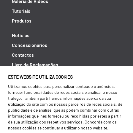
Galeria de Vídeos
Tutoriais
Produtos
Notícias
Concessionários
Contactos
Livro de Reclamações
Política de Privacidade
ESTE WEBSITE UTILIZA COOKIES
Canal de Denúncias (RGPC)
Utilizamos cookies para personalizar conteúdo e anúncios,
fornecer funcionalidades de redes sociais e analisar o nosso
Termos e condições
tráfego. Também partilhamos informações acerca da sua
utilização do site com os nossos parceiros de redes sociais, de
publicidade e de análise, que as podem combinar com outras
informações que lhes forneceu ou recolhidas por estes a partir
da sua utilização dos respetivos serviços. Concorda com os
nossos cookies se continuar a utilizar o nosso website.