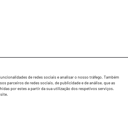
funcionalidades de redes sociais e analisar o nosso tráfego. Também
Notícias
os parceiros de redes sociais, de publicidade e de análise, que as
Concessionários
as por estes a partir da sua utilização dos respetivos serviços.
site.
Contactos
Livro de Reclamações
Política de Privacidade
Canal de Denúncias (RGPC)