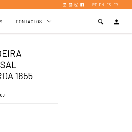
PT
EN
ES
FR
person
S
CONTACTOS
DEIRA
RSAL
DA 1855
900