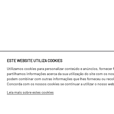
ESTE WEBSITE UTILIZA COOKIES
Utilizamos cookies para personalizar conteúdo e anúncios, fornecer 
Identidade
Agricultura
partilhamos informações acerca da sua utilização do site com os noss
História
Transportes
podem combinar com outras informações que lhes forneceu ou recolhid
Concorda com os nossos cookies se continuar a utilizar o nosso web
Fábrica / Produção
Gama Floresta
Leia mais sobre estes cookies
Recursos Humanos
Gama Vinha
Peças
Opcionais