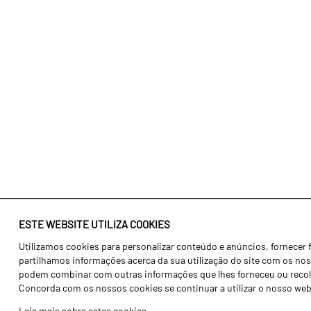
ESTE WEBSITE UTILIZA COOKIES
Utilizamos cookies para personalizar conteúdo e anúncios, fornecer 
Identidade
Agricultura
partilhamos informações acerca da sua utilização do site com os noss
História
Transportes
podem combinar com outras informações que lhes forneceu ou recolhid
Concorda com os nossos cookies se continuar a utilizar o nosso web
Fábrica / Produção
Gama Floresta
Leia mais sobre estes cookies