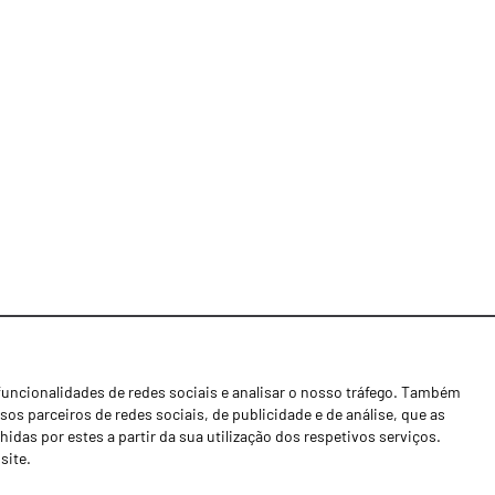
funcionalidades de redes sociais e analisar o nosso tráfego. Também
Notícias
os parceiros de redes sociais, de publicidade e de análise, que as
Concessionários
as por estes a partir da sua utilização dos respetivos serviços.
site.
Contactos