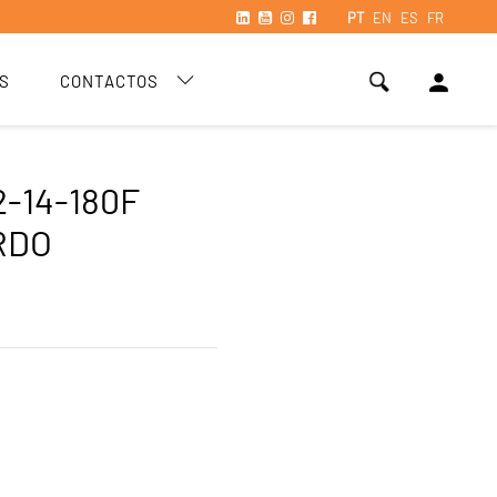
PT
EN
ES
FR
person
S
CONTACTOS
2-14-180F
RDO