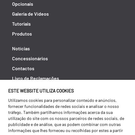
Opcionais
Galeria de Vídeos
Tutoriais
Produtos
Notícias
Concessionários
Contactos
Livro de Reclamações
Política de Privacidade
ESTE WEBSITE UTILIZA COOKIES
Canal de Denúncias (RGPC)
Utilizamos cookies para personalizar conteúdo e anúncios,
fornecer funcionalidades de redes sociais e analisar o nosso
Termos e condições
tráfego. Também partilhamos informações acerca da sua
utilização do site com os nossos parceiros de redes sociais, de
publicidade e de análise, que as podem combinar com outras
informações que lhes forneceu ou recolhidas por estes a partir