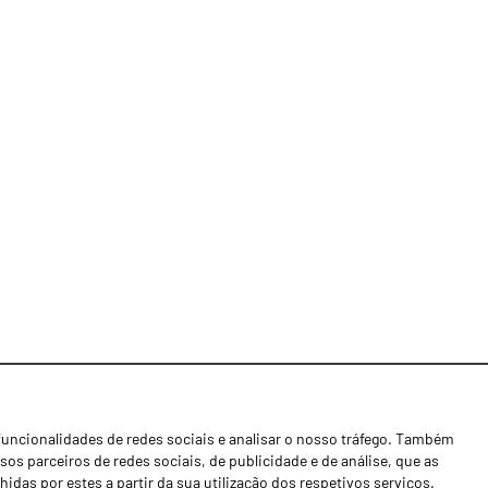
funcionalidades de redes sociais e analisar o nosso tráfego. Também
Notícias
os parceiros de redes sociais, de publicidade e de análise, que as
Concessionários
as por estes a partir da sua utilização dos respetivos serviços.