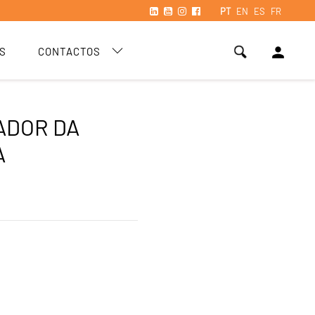
PT
EN
ES
FR
person
S
CONTACTOS
ADOR DA
A