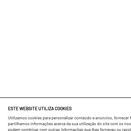
ESTE WEBSITE UTILIZA COOKIES
Utilizamos cookies para personalizar conteúdo e anúncios, fornecer 
Identidade
Agricultura
partilhamos informações acerca da sua utilização do site com os noss
História
Transportes
podem combinar com outras informações que lhes forneceu ou recolhid