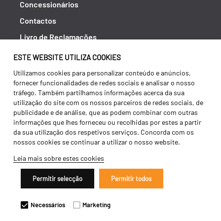
Concessionários
Contactos
Livro de Reclamações
Política de Privacidade
ESTE WEBSITE UTILIZA COOKIES
Canal de Denúncias (RGPC)
Utilizamos cookies para personalizar conteúdo e anúncios,
fornecer funcionalidades de redes sociais e analisar o nosso
Termos e condições
tráfego. Também partilhamos informações acerca da sua
utilização do site com os nossos parceiros de redes sociais, de
publicidade e de análise, que as podem combinar com outras
informações que lhes forneceu ou recolhidas por estes a partir
da sua utilização dos respetivos serviços. Concorda com os
nossos cookies se continuar a utilizar o nosso website.
Leia mais sobre estes cookies
Permitir selecção
Permitir todos
Copyright 2026 ©
Galucho
Necessários
Marketing