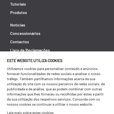
Tutoriais
Produtos
Notícias
Concessionários
Contactos
Livro de Reclamações
Política de Privacidade
ESTE WEBSITE UTILIZA COOKIES
Canal de Denúncias (RGPC)
Utilizamos cookies para personalizar conteúdo e anúncios,
fornecer funcionalidades de redes sociais e analisar o nosso
Termos e condições
tráfego. Também partilhamos informações acerca da sua
utilização do site com os nossos parceiros de redes sociais, de
publicidade e de análise, que as podem combinar com outras
informações que lhes forneceu ou recolhidas por estes a partir
da sua utilização dos respetivos serviços. Concorda com os
nossos cookies se continuar a utilizar o nosso website.
Leia mais sobre estes cookies