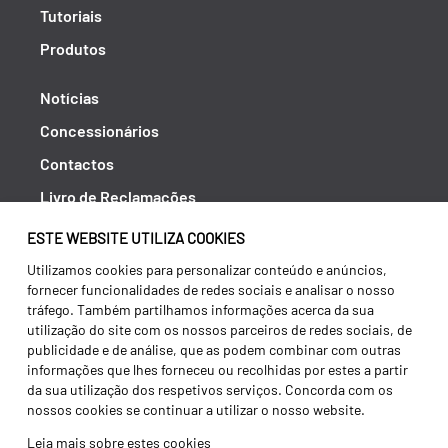
Tutoriais
Produtos
Notícias
Concessionários
Contactos
Livro de Reclamações
Política de Privacidade
ESTE WEBSITE UTILIZA COOKIES
Canal de Denúncias (RGPC)
Utilizamos cookies para personalizar conteúdo e anúncios,
fornecer funcionalidades de redes sociais e analisar o nosso
Termos e condições
tráfego. Também partilhamos informações acerca da sua
utilização do site com os nossos parceiros de redes sociais, de
publicidade e de análise, que as podem combinar com outras
informações que lhes forneceu ou recolhidas por estes a partir
da sua utilização dos respetivos serviços. Concorda com os
nossos cookies se continuar a utilizar o nosso website.
Leia mais sobre estes cookies