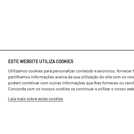
ESTE WEBSITE UTILIZA COOKIES
Utilizamos cookies para personalizar conteúdo e anúncios, fornecer 
Identidade
Agricultura
partilhamos informações acerca da sua utilização do site com os noss
História
Transportes
podem combinar com outras informações que lhes forneceu ou recolhid
Concorda com os nossos cookies se continuar a utilizar o nosso web
Fábrica / Produção
Gama Floresta
Leia mais sobre estes cookies
Recursos Humanos
Gama Vinha
Peças
Opcionais
Galeria de Vídeos