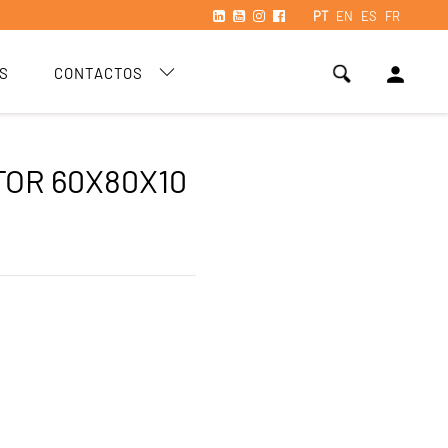
PT
EN
ES
FR
person
S
CONTACTOS
OR 60X80X10