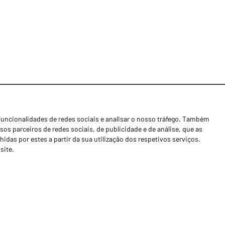
funcionalidades de redes sociais e analisar o nosso tráfego. Também
Notícias
os parceiros de redes sociais, de publicidade e de análise, que as
Concessionários
as por estes a partir da sua utilização dos respetivos serviços.
site.
Contactos
Livro de Reclamações
Política de Privacidade
Canal de Denúncias (RGPC)
Termos e condições