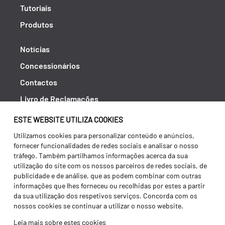
Tutoriais
Produtos
Notícias
Concessionários
Contactos
Livro de Reclamações
Política de Privacidade
ESTE WEBSITE UTILIZA COOKIES
Canal de Denúncias (RGPC)
Utilizamos cookies para personalizar conteúdo e anúncios,
fornecer funcionalidades de redes sociais e analisar o nosso
Termos e condições
tráfego. Também partilhamos informações acerca da sua
utilização do site com os nossos parceiros de redes sociais, de
publicidade e de análise, que as podem combinar com outras
informações que lhes forneceu ou recolhidas por estes a partir
da sua utilização dos respetivos serviços. Concorda com os
nossos cookies se continuar a utilizar o nosso website.
Leia mais sobre estes cookies