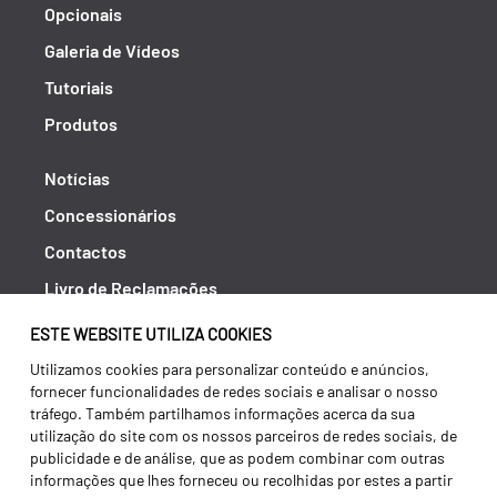
Opcionais
Galeria de Vídeos
Tutoriais
Produtos
Notícias
Concessionários
Contactos
Livro de Reclamações
Política de Privacidade
ESTE WEBSITE UTILIZA COOKIES
Canal de Denúncias (RGPC)
Utilizamos cookies para personalizar conteúdo e anúncios,
fornecer funcionalidades de redes sociais e analisar o nosso
Termos e condições
tráfego. Também partilhamos informações acerca da sua
utilização do site com os nossos parceiros de redes sociais, de
publicidade e de análise, que as podem combinar com outras
informações que lhes forneceu ou recolhidas por estes a partir