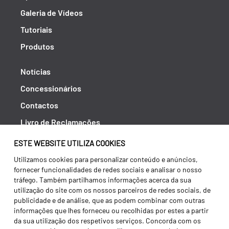
Galeria de Vídeos
Tutoriais
Produtos
Notícias
Concessionários
Contactos
Livro de Reclamações
Política de Privacidade
ESTE WEBSITE UTILIZA COOKIES
Canal de Denúncias (RGPC)
Utilizamos cookies para personalizar conteúdo e anúncios,
fornecer funcionalidades de redes sociais e analisar o nosso
Termos e condições
tráfego. Também partilhamos informações acerca da sua
utilização do site com os nossos parceiros de redes sociais, de
publicidade e de análise, que as podem combinar com outras
informações que lhes forneceu ou recolhidas por estes a partir
da sua utilização dos respetivos serviços. Concorda com os