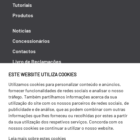
Tutoriais
Produtos
Notícias
Concessionários
Contactos
Livro de Reclamações
Política de Privacidade
ESTE WEBSITE UTILIZA COOKIES
Canal de Denúncias (RGPC)
Utilizamos cookies para personalizar conteúdo e anúncios,
fornecer funcionalidades de redes sociais e analisar o nosso
Termos e condições
tráfego. Também partilhamos informações acerca da sua
utilização do site com os nossos parceiros de redes sociais, de
publicidade e de análise, que as podem combinar com outras
informações que lhes forneceu ou recolhidas por estes a partir
da sua utilização dos respetivos serviços. Concorda com os
nossos cookies se continuar a utilizar o nosso website.
Leia mais sobre estes cookies