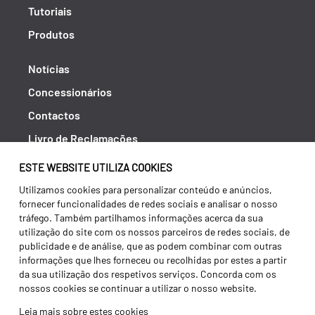
Tutoriais
Produtos
Notícias
Concessionários
Contactos
Livro de Reclamações
Política de Privacidade
ESTE WEBSITE UTILIZA COOKIES
Canal de Denúncias (RGPC)
Utilizamos cookies para personalizar conteúdo e anúncios,
fornecer funcionalidades de redes sociais e analisar o nosso
Termos e condições
tráfego. Também partilhamos informações acerca da sua
utilização do site com os nossos parceiros de redes sociais, de
publicidade e de análise, que as podem combinar com outras
informações que lhes forneceu ou recolhidas por estes a partir
da sua utilização dos respetivos serviços. Concorda com os
nossos cookies se continuar a utilizar o nosso website.
Leia mais sobre estes cookies