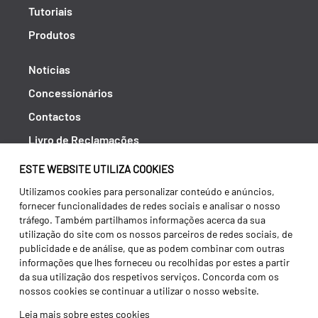
Tutoriais
Produtos
Notícias
Concessionários
Contactos
Livro de Reclamações
Política de Privacidade
ESTE WEBSITE UTILIZA COOKIES
Canal de Denúncias (RGPC)
Utilizamos cookies para personalizar conteúdo e anúncios,
fornecer funcionalidades de redes sociais e analisar o nosso
Termos e condições
tráfego. Também partilhamos informações acerca da sua
utilização do site com os nossos parceiros de redes sociais, de
publicidade e de análise, que as podem combinar com outras
informações que lhes forneceu ou recolhidas por estes a partir
da sua utilização dos respetivos serviços. Concorda com os
nossos cookies se continuar a utilizar o nosso website.
Leia mais sobre estes cookies