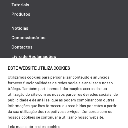
Tutoriais
Produtos
Notícias
Concessionários
Contactos
Livro de Reclamações
Política de Privacidade
ESTE WEBSITE UTILIZA COOKIES
Canal de Denúncias (RGPC)
Utilizamos cookies para personalizar conteúdo e anúncios,
fornecer funcionalidades de redes sociais e analisar o nosso
Termos e condições
tráfego. Também partilhamos informações acerca da sua
utilização do site com os nossos parceiros de redes sociais, de
publicidade e de análise, que as podem combinar com outras
informações que lhes forneceu ou recolhidas por estes a partir
da sua utilização dos respetivos serviços. Concorda com os
nossos cookies se continuar a utilizar o nosso website.
Leia mais sobre estes cookies