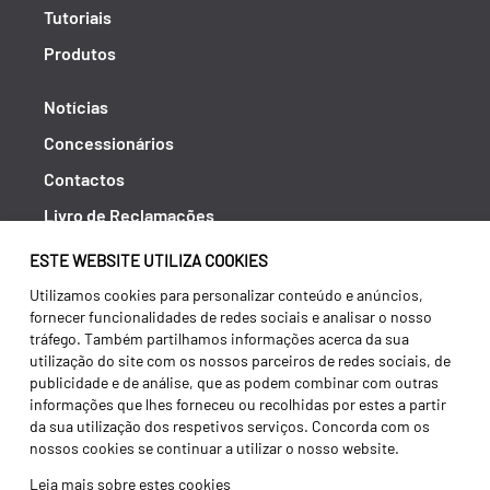
Tutoriais
Produtos
Notícias
Concessionários
Contactos
Livro de Reclamações
Política de Privacidade
ESTE WEBSITE UTILIZA COOKIES
Canal de Denúncias (RGPC)
Utilizamos cookies para personalizar conteúdo e anúncios,
fornecer funcionalidades de redes sociais e analisar o nosso
Termos e condições
tráfego. Também partilhamos informações acerca da sua
utilização do site com os nossos parceiros de redes sociais, de
publicidade e de análise, que as podem combinar com outras
informações que lhes forneceu ou recolhidas por estes a partir
da sua utilização dos respetivos serviços. Concorda com os
nossos cookies se continuar a utilizar o nosso website.
Leia mais sobre estes cookies